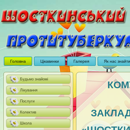
Головна
Цікавинки
Галерея
Як нас знайт
Будьмо знайомі
КОМ
Лікування
Послуги
ЗАКЛАД
Колектив
Школа
«ШОСТКИ