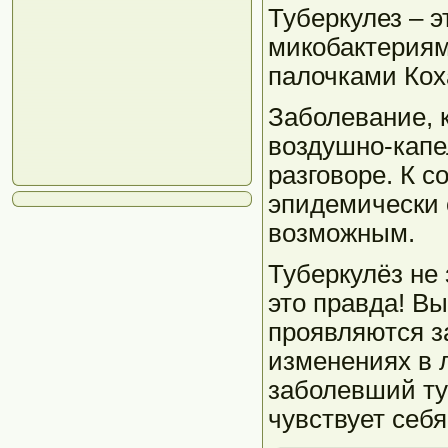
Туберкулез – 
микобактериям
палочками Кох
Заболевание, к
воздушно-капе
разговоре. К 
эпидемически 
возможным.
Туберкулёз не
это правда! В
проявляются з
изменениях в л
заболевший ту
чувствует себ