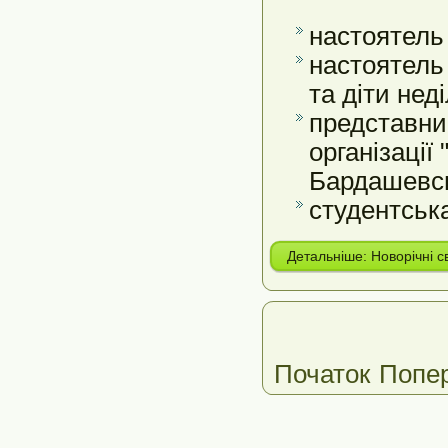
настоятель 
настоятель
та діти нед
представник
організації
Бардашевсь
студентськ
Детальніше: Новорічні св
Початок
Попе