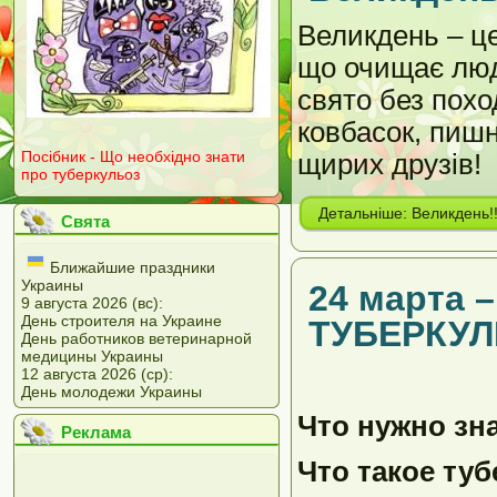
Великдень – це
що очищає люде
свято без похо
ковбасок, пишн
Посібник - Що необхідно знати
щирих друзів!
про туберкульоз
Детальніше: Великдень!!!
Свята
Ближайшие праздники
Украины
24 марта
9 августа 2026 (вс):
День строителя на Украине
ТУБЕРКУ
День работников ветеринарной
медицины Украины
12 августа 2026 (ср):
День молодежи Украины
Что нужно зн
Реклама
Что такое ту