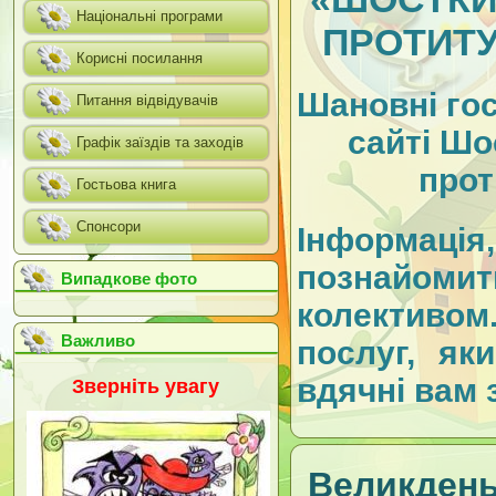
Національні програми
ПРОТИТУ
Корисні посилання
Шановні гос
Питання відвідувачів
сайті Шо
Графік заїздів та заходів
прот
Гостьова книга
Спонсори
Інформація,
познайом
Випадкове фото
колективом
Важливо
послуг, як
вдячні вам 
Зверніть увагу
Великдень!